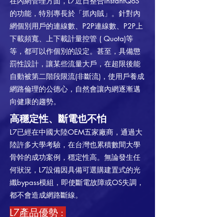
在內網管理方面，L7近日整合InstantQoS
的功能，特別專長於「抓內賊」。針對內
網個別用戶的連線數、P2P連線數、P2P上
下載頻寬、上下載計量控管 ( Quota)等
等，都可以作個別的設定。甚至，具備懲
罰性設計，讓某些流量大戶，在超限後能
自動被第二階段限流(非斷流)，使用戶養成
網路倫理的公德心，自然會讓內網逐漸邁
向健康的趨勢。
高穩定性、斷電也不怕
L7已經在中國大陸OEM五家廠商，通過大
陸許多大學考驗，在台灣也累積數間大學
骨幹的成功案例，穩定性高。無論發生任
何狀況，L7設備因具備可選購建置式的光
纖bypass模組，即使斷電故障或OS失調，
都不會造成網路斷線。
L7產品優勢 :