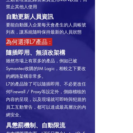
禁止其他人使用
自動更新人員資訊
要能自動匯入企業每天會產生的人員帳號
列表，讓系統隨時保持最新的人員狀態
為何選擇L7產品 :
隨插即用、無須改架構
雖然市場上有眾多的產品，例如已被
Symantec收購的IM Logic，相較之下要改
的網路架構非常多。
L7的產品除了可以隨插即用、不必更改任
何Firewall / Proxy等設定外，側錄稽核的
內容的呈現，以及現場就可即時與犯規的
員工互動警告，都可以達成最高層次的內
網安全。
具懲罰機制、自動限流