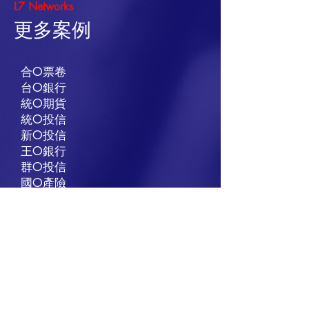
L7 Networks
​更多案例
合O票卷
台O銀行
統O期貨
統O投信
新O投信
王O銀行
群O投信
國O產險
永O證卷
統O證券
大O證券
印OCIMB Bank
第O金證券
第O金投信
愛O卡iCash