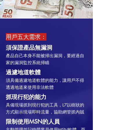
用戶五大需求：
須保證產品無漏洞
產品自己本身不能被掃出漏洞，要經過自
家的漏洞監控系統掃瞄
​過濾地道軟體
須具備過濾地道軟體的能力，讓用戶不得
透過地道來使用非法軟體
​抓現行犯的能力
具備現場抓到現行犯的工具，L7以樹狀的
方式顯示現場即時流量，協助網管抓內賊
限制使用MSN的人員​
主動管理並記錄營業員使用MSN軟體，而