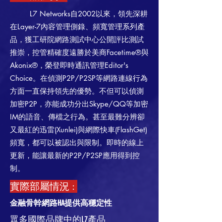
L7 Networks自2002以來，領先深耕
在Layer-7內容管理側錄、頻寬管理系列產
品，獲工研院網路測試中心公開評比測試
推崇，控管精確度遠勝於美商Facetime®與
Akonix®，榮登即時通訊管理Editor's
Choice。在偵測P2P/P2SP等網路連線行為
方面一直保持領先的優勢。不但可以偵測
加密P2P，亦能成功分出Skype/QQ等加密
IM的語音、傳檔之行為。甚至最難分辨卻
又最紅的迅雷(Xunlei)與網際快車(FlashGet)
頻寬，都可以被認出與限制。即時的線上
更新，能讓最新的P2P/P2SP應用得到控
制。
實際部屬情況 :
金融骨幹網路HA提供高穩定性
​眾多國際品牌中的L7產品