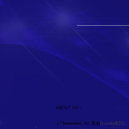
ABOUT US >
L7 Networks, Inc.是由
D-Link(友訊)