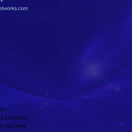
etworks.com
 >
-2-2793-6053
- 522-5946