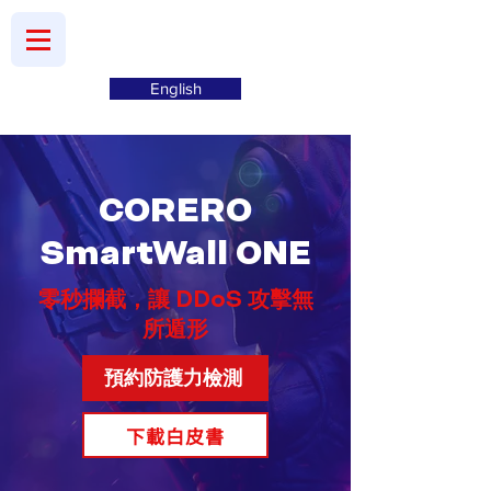
English
CORERO
SmartWall ONE
零秒攔截，讓 DDoS 攻擊無
所遁形
預約防護力檢測
下載白皮書