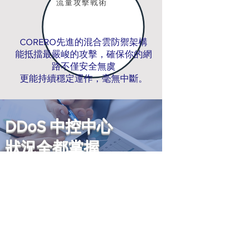
流量攻擊戰術
CORERO先進的混合雲防禦架構
能抵擋最嚴峻的攻擊，確保你的網
路不僅安全無虞
更能持續穩定運作，毫無中斷。
DDoS 中控中心
狀況全都掌握